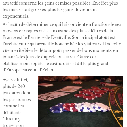
attractif concerne les gains et mises possibles. En effet, plus
les mises sont grosses, plus les gains deviennent
exponentiels.
À chacun de déterminer ce qui lui convient en fonction de ses
moyens et risques osés. Un casino des plus célèbres de la
France est le Barrière de Deauville. Son principal atout est
l’architecture qui accueille bouche bée les visiteurs. Une telle
vue mérite bien le détour pour passer de bons moments, en
jouant à des jeux de duperie ou autres. Outre cet
établissement réputé, le casino qui est dit le plus grand
d’Europe est celui d’Evian.
Avec celui-ci,
plus de 240
jeux attendent
les passionnés
comme les
débutants.
Chacun y
trouve son