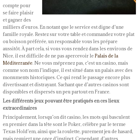
compte pour
se faire plaisir
et gagner des
milliers d’euros. En notant que le service est digne d’une
famille royale. Restez sur votre table et commandez votre plat
ou boisson préférée, un responsable vous les prépare
aussitôt. À part cela, si vous vous rendez dans les environs de
Nice, il est difficile de ne pas apercevoir le
Palais de la
Méditerranée
. Ne vous méprenez pas, c’est un casino, mais
comme son nom l’indique, il est situé dans un palais avec des
monuments historiques. Ce qui rend le passage encore plus
divertissant et distrayant. Sachant que d’autres casinos sont
disponibles et dispersés un peu partout en France.
Les différents jeux pouvant être pratiqués en ces lieux
extraordinaires
Principalement, lorsqu’on dit casino, les mots qui basculent
en premier dans la tête sont le Poker, célèbre par le terme
Texas Hold’em, ainsi que la roulette, purement jeu de hasard,
mais requiert une once d’instinct. Cependant, d’autres