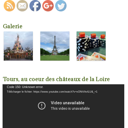
Galerie
Tours, au coeur des châteaux de la Loire
Lecteur
Code 150: Unknown error.
vidéo
Télécharger le fichier: https://www.youtube.com/watch?v=xONtVitvlLU&_=1