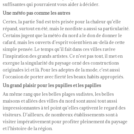
suffisantes qui pourraient vous aider à décider.
Une météo pas comme les autres
Certes, la partie Sud est très prisée pour la chaleur qu’elle
répand, surtout en été, mais le nordiste a aussi sa particularité.
Certains jugent que la météo du nord a le don de donner le
cafard, mais les ouverts d’esprit voient bien au-delà de cette
simple pensée. Le temps qu’il fait dans ces villes ravive
l’inspiration des grands artistes. Ce n’est pas tout, il met en
exergue la singularité du paysage orné des constructions
originales ici et là. Pour les adeptes de la mode, c’est aussi
l’occasion de porter avec fierté les beaux habits appropriés.
Un grand plaisir pour les pupilles et les papilles
Au même rang que les belles plages sudistes, les belles
maisons et allées des villes du nord sont aussi tout aussi
impressionnantes à tel point qu’elles captivent le regard des
visiteurs. D’ailleurs, de nombreux établissements sont à
visiter impérativement pour profiter pleinement du paysage
et l’histoire de la région.