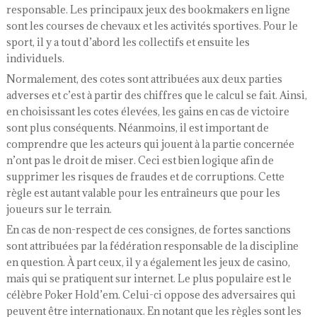
responsable. Les principaux jeux des bookmakers en ligne
sont les courses de chevaux et les activités sportives. Pour le
sport, il y a tout d’abord les collectifs et ensuite les
individuels.
Normalement, des cotes sont attribuées aux deux parties
adverses et c’est à partir des chiffres que le calcul se fait. Ainsi,
en choisissant les cotes élevées, les gains en cas de victoire
sont plus conséquents. Néanmoins, il est important de
comprendre que les acteurs qui jouent à la partie concernée
n’ont pas le droit de miser. Ceci est bien logique afin de
supprimer les risques de fraudes et de corruptions. Cette
règle est autant valable pour les entraîneurs que pour les
joueurs sur le terrain.
En cas de non-respect de ces consignes, de fortes sanctions
sont attribuées par la fédération responsable de la discipline
en question. À part ceux, il y a également les jeux de casino,
mais qui se pratiquent sur internet. Le plus populaire est le
célèbre Poker Hold’em. Celui-ci oppose des adversaires qui
peuvent être internationaux. En notant que les règles sont les