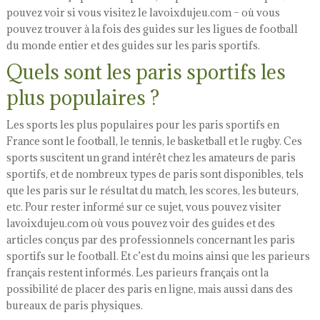
pouvez voir si vous visitez le lavoixdujeu.com – où vous
pouvez trouver à la fois des guides sur les ligues de football
du monde entier et des guides sur les paris sportifs.
Quels sont les paris sportifs les
plus populaires ?
Les sports les plus populaires pour les paris sportifs en
France sont le football, le tennis, le basketball et le rugby. Ces
sports suscitent un grand intérêt chez les amateurs de paris
sportifs, et de nombreux types de paris sont disponibles, tels
que les paris sur le résultat du match, les scores, les buteurs,
etc. Pour rester informé sur ce sujet, vous pouvez visiter
lavoixdujeu.com où vous pouvez voir des guides et des
articles conçus par des professionnels concernant les paris
sportifs sur le football. Et c’est du moins ainsi que les parieurs
français restent informés. Les parieurs français ont la
possibilité de placer des paris en ligne, mais aussi dans des
bureaux de paris physiques.