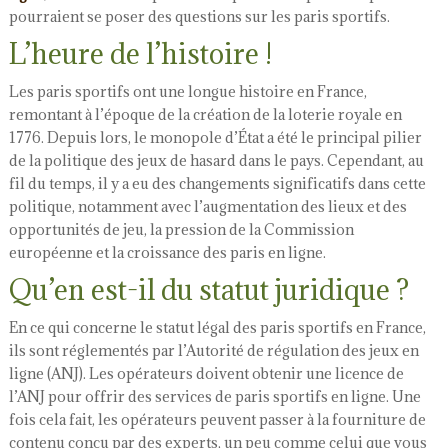
pourraient se poser des questions sur les paris sportifs.
L’heure de l’histoire !
Les paris sportifs ont une longue histoire en France,
remontant à l’époque de la création de la loterie royale en
1776. Depuis lors, le monopole d’État a été le principal pilier
de la politique des jeux de hasard dans le pays. Cependant, au
fil du temps, il y a eu des changements significatifs dans cette
politique, notamment avec l’augmentation des lieux et des
opportunités de jeu, la pression de la Commission
européenne et la croissance des paris en ligne.
Qu’en est-il du statut juridique ?
En ce qui concerne le statut légal des paris sportifs en France,
ils sont réglementés par l’Autorité de régulation des jeux en
ligne (ANJ). Les opérateurs doivent obtenir une licence de
l’ANJ pour offrir des services de paris sportifs en ligne. Une
fois cela fait, les opérateurs peuvent passer à la fourniture de
contenu conçu par des experts, un peu comme celui que vous