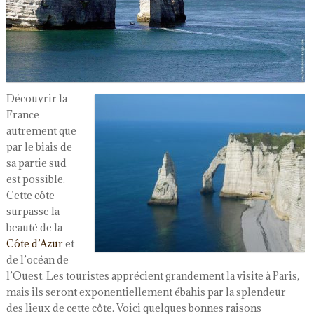
Découvrir la
France
autrement que
par le biais de
sa partie sud
est possible.
Cette côte
surpasse la
beauté de la
Côte d’Azur
et
de l’océan de
l’Ouest. Les touristes apprécient grandement la visite à Paris,
mais ils seront exponentiellement ébahis par la splendeur
des lieux de cette côte. Voici quelques bonnes raisons