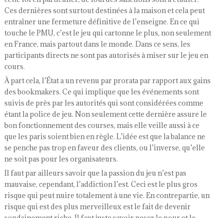
Ces dernières sont surtout destinées à la maison et cela peut
entraîner une fermeture définitive de l’enseigne. En ce qui
touche le PMU, c’est le jeu qui cartonne le plus, non seulement
en France, mais partout dans le monde. Dans ce sens, les
participants directs ne sont pas autorisés à miser sur le jeu en
cours.
À part cela, l’État a un revenu par prorata par rapport aux gains
des bookmakers. Ce qui implique que les événements sont
suivis de près par les autorités qui sont considérées comme
étant la police de jeu. Non seulement cette dernière assure le
bon fonctionnement des courses, mais elle veille aussi à ce
que les paris soient bien en règle. L’idée est que la balance ne
se penche pas trop en faveur des clients, ou l’inverse, qu’elle
ne soit pas pour les organisateurs.
Il faut par ailleurs savoir que la passion du jeu n’est pas
mauvaise, cependant, l’addiction l’est. Ceci est le plus gros
risque qui peut nuire totalement à une vie. En contrepartie, un
risque qui est des plus merveilleux est le fait de devenir
soudainement riche. Il faut juste savoir peser le pour et le