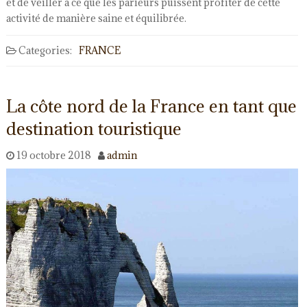
et de veiller à ce que les parieurs puissent profiter de cette
activité de manière saine et équilibrée.
Categories:
FRANCE
La côte nord de la France en tant que
destination touristique
19 octobre 2018
admin