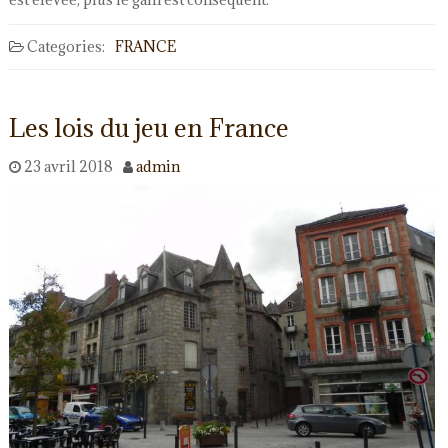
Categories:
FRANCE
Les lois du jeu en France
23 avril 2018
admin