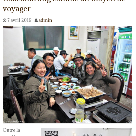
voyager
7 avril 2019
admin
Outre la