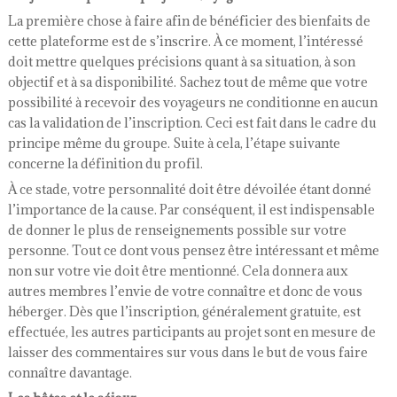
La première chose à faire afin de bénéficier des bienfaits de
cette plateforme est de s’inscrire. À ce moment, l’intéressé
doit mettre quelques précisions quant à sa situation, à son
objectif et à sa disponibilité. Sachez tout de même que votre
possibilité à recevoir des voyageurs ne conditionne en aucun
cas la validation de l’inscription. Ceci est fait dans le cadre du
principe même du groupe. Suite à cela, l’étape suivante
concerne la définition du profil.
À ce stade, votre personnalité doit être dévoilée étant donné
l’importance de la cause. Par conséquent, il est indispensable
de donner le plus de renseignements possible sur votre
personne. Tout ce dont vous pensez être intéressant et même
non sur votre vie doit être mentionné. Cela donnera aux
autres membres l’envie de votre connaître et donc de vous
héberger. Dès que l’inscription, généralement gratuite, est
effectuée, les autres participants au projet sont en mesure de
laisser des commentaires sur vous dans le but de vous faire
connaître davantage.