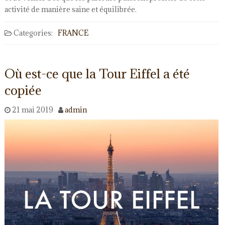
activité de manière saine et équilibrée.
Categories:
FRANCE
Où est-ce que la Tour Eiffel a été
copiée
21 mai 2019
admin