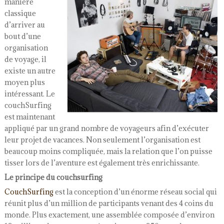
manière
classique
d’arriver au
bout d’une
organisation
de voyage, il
existe un autre
moyen plus
intéressant. Le
couchSurfing
est maintenant
appliqué par un grand nombre de voyageurs afin d’exécuter
leur projet de vacances. Non seulement l’organisation est
beaucoup moins compliquée, mais la relation que l’on puisse
tisser lors de l’aventure est également très enrichissante.
Le principe du couchsurfing
CouchSurfing
est la conception d’un énorme réseau social qui
réunit plus d’un million de participants venant des 4 coins du
monde. Plus exactement, une assemblée composée d’environ