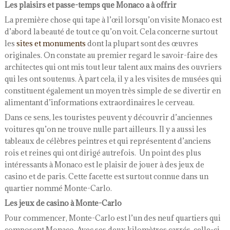
Les plaisirs et passe-temps que Monaco a à offrir
La première chose qui tape à l’œil lorsqu’on visite Monaco est
d’abord la beauté de tout ce qu’on voit. Cela concerne surtout
les
sites et monuments
dont la plupart sont des œuvres
originales. On constate au premier regard le savoir-faire des
architectes qui ont mis tout leur talent aux mains des ouvriers
qui les ont soutenus. À part cela, il y a les visites de musées qui
constituent également un moyen très simple de se divertir en
alimentant d’informations extraordinaires le cerveau.
Dans ce sens, les touristes peuvent y découvrir d’anciennes
voitures qu’on ne trouve nulle part ailleurs. Il y a aussi les
tableaux de célèbres peintres et qui représentent d’anciens
rois et reines qui ont dirigé autrefois. Un point des plus
intéressants à Monaco est le plaisir de jouer à des jeux de
casino et de paris. Cette facette est surtout connue dans un
quartier nommé Monte-Carlo.
Les jeux de casino à Monte-Carlo
Pour commencer, Monte-Carlo est l’un des neuf quartiers qui
composent Monaco. Avec ses deux kilomètres carrés, celle-ci