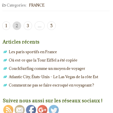
Categories:
FRANCE
Navigation
1
2
3
…
5
des
articles
Articles récents
Les paris sportifs en France
Où est-ce que la Tour Eiffel a été copiée
CouchSurfing comme un moyen de voyager
Atlantic City, États-Unis – Le Las Vegas de la côte Est
https://dec
ouvrez-
Comment ne pas se faire escroqué en voyageant ?
levaldeloir
e.com/pag
e/2">
Suivez nous aussi sur les réseaux sociaux !