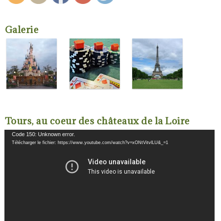
Galerie
Tours, au coeur des châteaux de la Loire
Lecteur
Code 150: Unknown error.
vidéo
Télécharger le fichier: https://www.youtube.com/watch?v=xONtVitvlLU&_=1